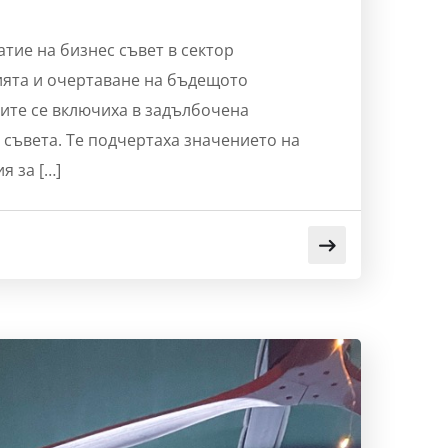
атие на бизнес съвет в сектор
ията и очертаване на бъдещото
ите се включиха в задълбочена
 съвета. Те подчертаха значението на
я за […]