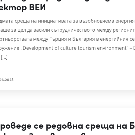
ектор ВЕИ
дмата среща на инициативата за възобновяема енергия се
аше за цел да засили сътрудничеството между регионите
ртньорствата между Гърция и България в енергийния се
ружение „Development of culture tourism environment“ – D
 […]
06.2023
роведе се редовна среща на Б