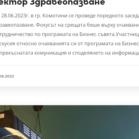
ектор Здравеопазване
 28.06.2023г. в гр. Комотини се проведе поредното засед
равеопазване. Фокусът на срещата беше върху очакван
трудничество по програмата на Бизнес съвета.Участниц
скусия относно очакванията си от програмата на Бизнес
прекъснатата комуникация и споделянето на информаци
06.2023