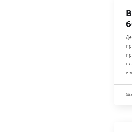
В
б
Де
пр
пр
пл
из
30.