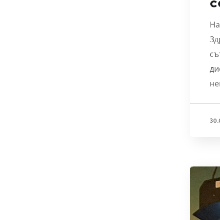
с
На
Зд
съ
ди
не
30.