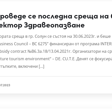
роведе се последна среща на 
ектор Здравеопазване
ората среща в гр. Солун се състоя на 30.06.2023г. и беш
usiness Council – BC 6275” финансиран от програма INTE
bsidy contract №B6.3a.18/13.04.2021г. Организатори на 
lture tourism environment“ – DE. CU.T.E. Денят се фокус
стъпките, включени […]
07.2023