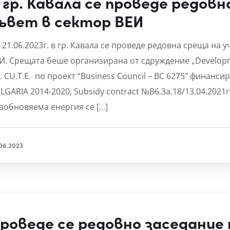
 гр. Кавала се проведе редовн
ъвет в сектор ВЕИ
 21.06.2023г. в гр. Кавала се проведе редовна среща на 
И. Срещата беше организирана от сдруждение „Developme
. CU.T.E. по проект “Business Council – BC 6275” финанс
LGARIA 2014-2020, Subsidy contract №B6.3a.18/13.04.2021
зобновяема енергия се […]
06.2023
роведе се редовно заседание 