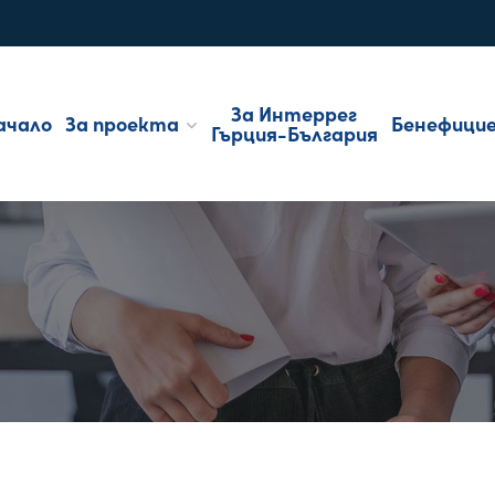
За Интеррег
ачало
За проекта
Бенефици
Гърция-България