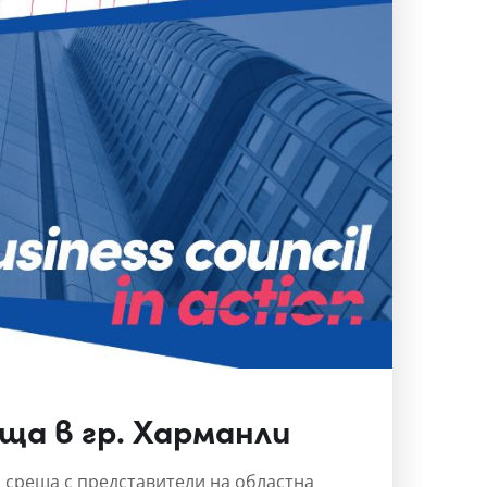
ща в гр. Харманли
а среща с представители на областна