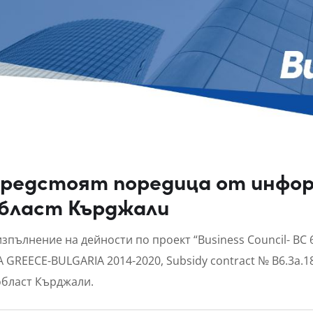
редстоят поредица от инфор
бласт Кърджали
изпълнение на дейности по проект “Business Council- B
A GREECE-BULGARIA 2014-2020, Subsidy contract № B6.3a.1
област Кърджали.