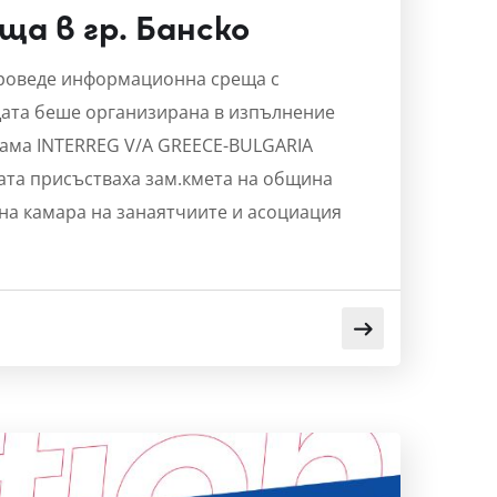
а в гр. Банско
 проведе информационна среща с
щата беше организирана в изпълнение
грама INTERREG V/A GREECE-BULGARIA
ещата присъстваха зам.кмета на община
 на камара на занаятчиите и асоциация