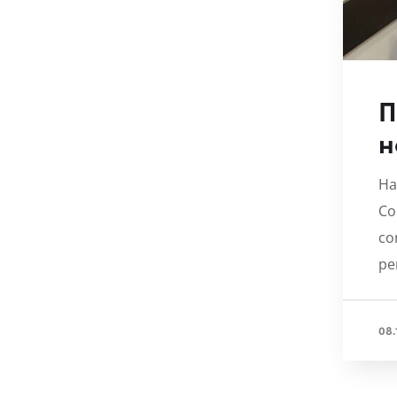
П
н
На
Co
co
ре
08.