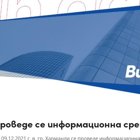
роведе се информационна сре
 09.12.2021 г. в гр. Харманли се проведе информационн