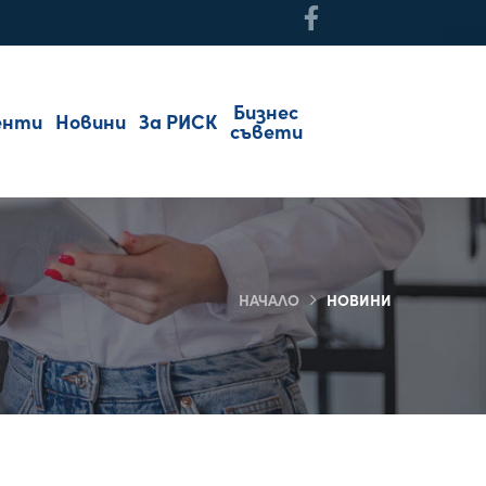
Бизнес
енти
Новини
За РИСК
съвети
НАЧАЛО
НОВИНИ