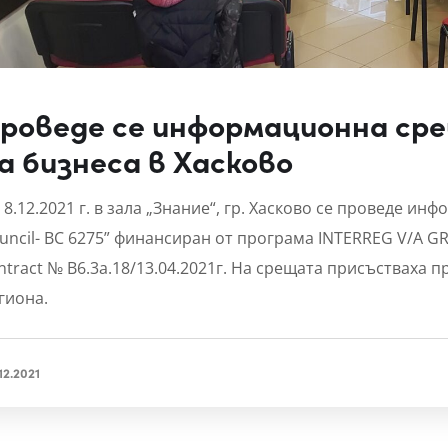
роведе се информационна ср
а бизнеса в Хасково
 8.12.2021 г. в зала „Знание“, гр. Хасково се проведе и
uncil- BC 6275” финансиран от програма INTERREG V/A GR
ntract № B6.3a.18/13.04.2021г. На срещата присъстваха 
гиона.
12.2021