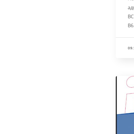
ад
BC
B6
09.