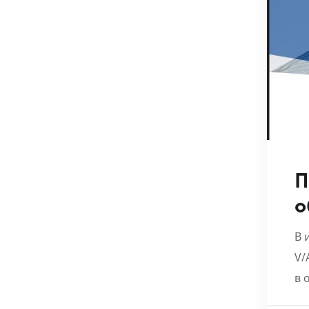
П
о
В 
V/
в 