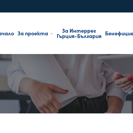
За Интеррег
ачало
За проекта
Бенефици
Гърция-България