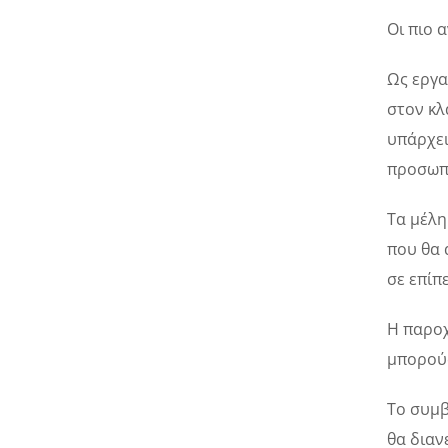
Οι πιο 
Ως εργα
στον κλ
υπάρχει
προσωπι
Τα μέλη
που θα 
σε επίπ
Η παροχ
μπορούσ
Το συμβ
θα διαν