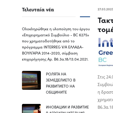
Τελευταία νέα
27.03.202
Τακτ
τομ
Ολοκληρώθηκε η υλοποίηση του έργου
«Επιχειρηματικό Συμβούλιο - BC 6275»
που χρηματοδοτήθηκε από το
πρόγραμμα INTERREG V/A ΕΛΛΑΔΑ-
ΒΟΥΛΓΑΡΙΑ 2014-2020, σύμβαση
επιχορήγησης Αρ. Β6.3α.18/13.04.2021.
РОЛЯТА НА
Στις 24
ЗЕМЕДЕЛИЕТО В
Συμβουλ
РАЗВИТИЕТО НА
ОБЩИНИТЕ
η δραστ
χρηματο
ИНОВАЦИИ И РАЗВИТИЕ
Β6.3α.1
В АГРОХРАНИТЕЛНИЯ