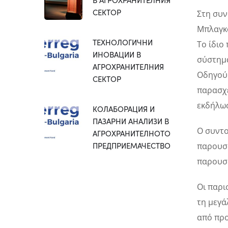
СЕКТОР
Στη συν
Μπλαγκό
ТЕХНОЛОГИЧНИ
Το ίδιο
ИНОВАЦИИ В
σύστημα
АГРОХРАНИТЕЛНИЯ
Οδηγού 
СЕКТОР
παρασχέ
εκδήλω
КОЛАБОРАЦИЯ И
ПАЗАРНИ АНАЛИЗИ В
Ο συντο
АГРОХРАНИТЕЛНОТО
ПРЕДПРИЕМАЧЕСТВО
παρουσί
παρουσί
Οι παρι
τη μεγά
από προ