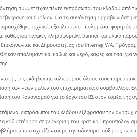
άντηση συμμετείχαν πέντε εκπρόσωποι του κλάδου από τις
εβγκραντ και Σμόλιαν. Για τη συνάντηση αρραβωνιάστηκε το
 παρασχέθηκε τεχνικά, εξοπλισμένο - πολυμέσα, φορητός υ
, καθώς και πίνακες πληροφοριών, banner και υλικό παρου
Επικοινωνίας και Δημοσιότητας του Interreg V/A. Πρόγραμ
θηκαν απολυμαντικά, καθώς και νερό, καφές και τσάι για ν
σης.
νιστής της εκδήλωσης καλωσόρισε όλους τους παρευρισκ
αση των νέων μελών του επιχειρηματικού συμβουλίου. Ελ
αση του Κανονισμού για το έργο του ΒΣ στον τομέα της υγ
στάμενοι εκπρόσωποι του κλάδου εξέφρασαν την ανησυχία 
λη καθυστέρηση στην έγκριση του κρατικού προϋπολογισμού
βλήματα που σχετίζονται με την αδυναμία αύξησης των 