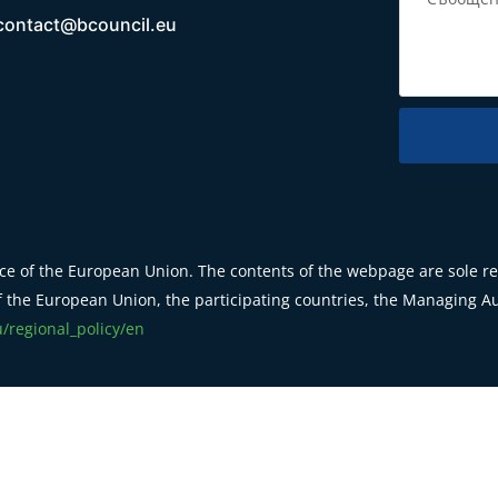
contact@bcouncil.eu
e of the European Union. The contents of the webpage are sole res
 the European Union, the participating countries, the Managing Aut
u/regional_policy/en
 © 2023 Bcouncil by
Eveda-Design
. All Rights Reserved.