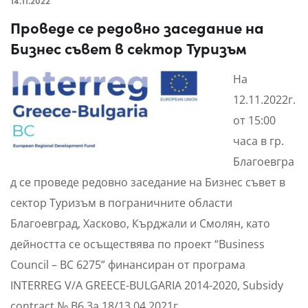
14.11.2022
Проведе се редовно заседание на
Бизнес съвет в сектор Туризъм
На
12.11.2022г.
от 15:00
часа в гр.
Благоевгра
д се проведе редовно заседание на Бизнес съвет в
сектор Туризъм в пограничните области
Благоевград, Хасково, Кърджали и Смолян, като
дейността се осъществява по проект “Business
Council – BC 6275” финансиран от програма
INTERREG V/A GREECE-BULGARIA 2014-2020, Subsidy
contract № B6.3a.18/13.04.2021г.