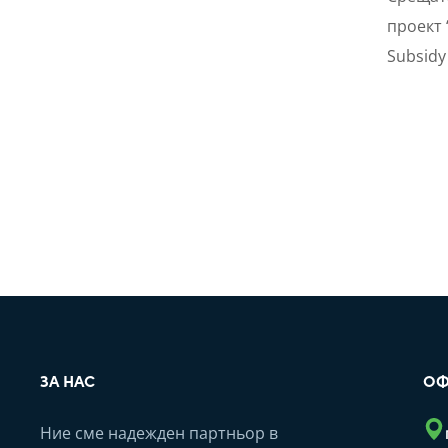
проект 
Subsidy
ЗА НАС
ОФ
Ние сме надежден партньор в