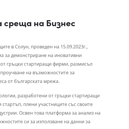
а среща на Бизнес
ите в Солун, проведен на 15.09.2023г.,
ма за демонстриране на иновативни
 от гръцки стартиращи фирми, размисъл
 проучване на възможностите за
еса от българската мрежа.
ологии, разработени от гръцки стартиращи
 стартъп, плени участниците със своите
стрии. Освен това платформа за анализ на
ожностите си за използване на данни за