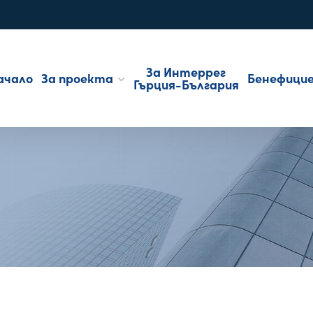
За Интеррег
ачало
За проекта
Бенефици
Гърция-България