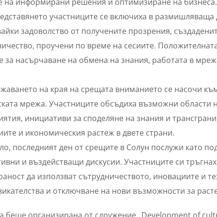
е на информирани решения и оптимизиране на бизнеса.
едставянето участниците се включиха в размишляваща 
айки задоволство от получените прозрения, създадени
ичество, проучени по време на сесиите. Положителната
 за насърчаване на обмена на знания, работата в мреж
жаването на края на срещата вниманието се насочи къ
ската мрежа. Участниците обсъдиха възможни области 
ятия, инициативи за споделяне на знания и трансгран
ите и икономическия растеж в двете страни.
ло, последният ден от срещите в Солун послужи като п
ивни и въздействащи дискусии. Участниците си тръгнах
аност да използват сътрудничеството, иновациите и те
икателства и отключване на нови възможности за расте
 беше организирана от сдружение „Development of cultur