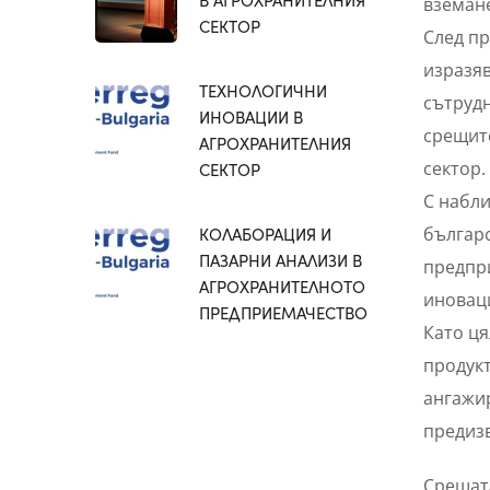
вземан
СЕКТОР
След пр
изразяв
ТЕХНОЛОГИЧНИ
сътрудн
ИНОВАЦИИ В
срещите
АГРОХРАНИТЕЛНИЯ
сектор.
СЕКТОР
С набли
КОЛАБОРАЦИЯ И
българ
ПАЗАРНИ АНАЛИЗИ В
предпри
АГРОХРАНИТЕЛНОТО
иноваци
ПРЕДПРИЕМАЧЕСТВО
Като ця
продукт
ангажир
предизв
Срещата