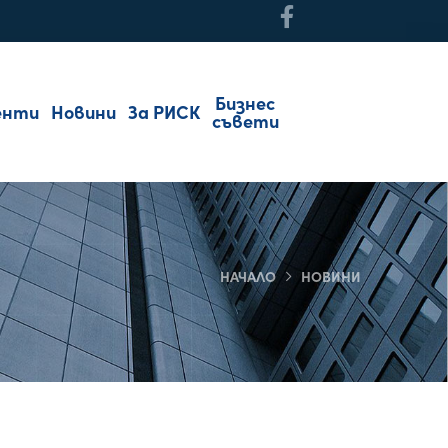
Бизнес
енти
Новини
За РИСК
съвети
НАЧАЛО
НОВИНИ