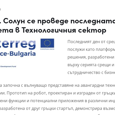
3
р. Солун се проведе последнат
ета в Технологичния сектор
Последният ден от срещ
послужи като платфор
решения, разработени
върху серията срещи и
сътрудничество с бизн
а започна с вълнуващо представяне на авангардни техн
и. Прототип на робот, проектиран и изграден от гръцки
ени функции и потенциални приложения в различни инду
разработена от друг гръцки стартъп, демонстрира възм