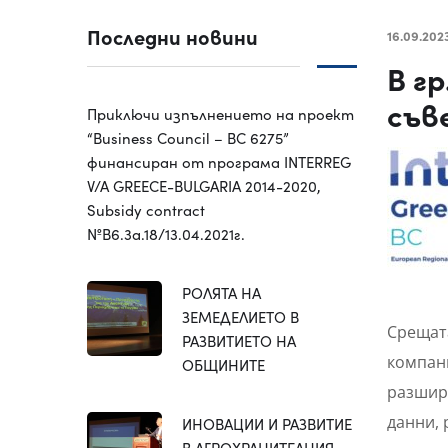
Последни новини
16.09.202
В г
съв
Приключи изпълнението на проект
“Business Council – BC 6275”
финансиран от програма INTERREG
V/A GREECE-BULGARIA 2014-2020,
Subsidy contract
№B6.3a.18/13.04.2021г.
РОЛЯТА НА
ЗЕМЕДЕЛИЕТО В
Срещат
РАЗВИТИЕТО НА
компани
ОБЩИНИТЕ
разшир
данни, 
ИНОВАЦИИ И РАЗВИТИЕ
В АГРОХРАНИТЕЛНИЯ