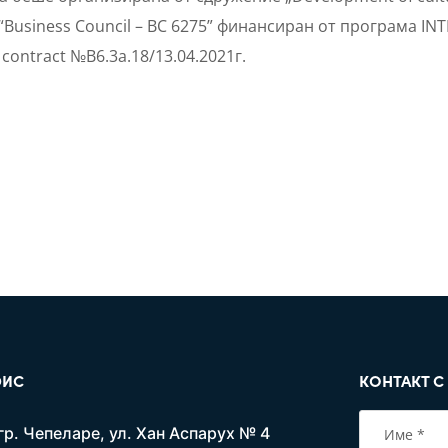
“Business Council – BC 6275” финансиран от програма IN
 contract №B6.3a.18/13.04.2021г.
ИС
КОНТАКТ С
гр. Чепеларе, ул. Хан Аспарух № 4