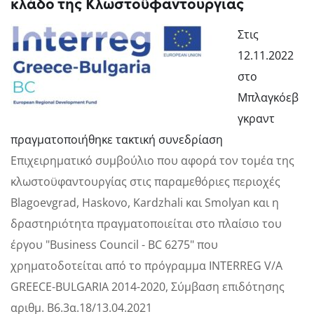
κλάδο της Κλωστοϋφαντουργίας
Στις
12.11.2022
στο
Μπλαγκόεβ
γκραντ
πραγματοποιήθηκε τακτική συνεδρίαση
Επιχειρηματικό συμβούλιο που αφορά τον τομέα της
κλωστοϋφαντουργίας στις παραμεθόριες περιοχές
Blagoevgrad, Haskovo, Kardzhali και Smolyan και η
δραστηριότητα πραγματοποιείται στο πλαίσιο του
έργου "Business Council - BC 6275" που
χρηματοδοτείται από το πρόγραμμα INTERREG V/A
GREECE-BULGARIA 2014-2020, Σύμβαση επιδότησης
αριθμ. Β6.3α.18/13.04.2021