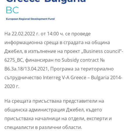
На 22.02.2022 г. от 14:00 ч. се проведе
информационна среща в сградата на община
Джебел, в изпълнение на проект „Business council”-
6275_BC, финансиран по Subsidy contract №
B6.3a.18/13.04.2021, Програма за териториално
сътрудничество Interreg V-А Greece – Bulgaria 2014-
2020 г.
На срещата присъстваха представители на
общинска администрация Джебел, където
присъстваха началници на отдели, експерти и
специалисти в различни области.