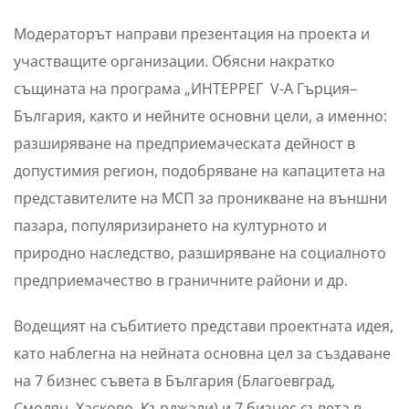
Модераторът направи презентация на проекта и
участващите организации. Обясни накратко
същината на програма „ИНТЕРРЕГ V-A Гърция–
България, както и нейните основни цели, а именно:
разширяване на предприемаческата дейност в
допустимия регион, подобряване на капацитета на
представителите на МСП за проникване на външни
пазара, популяризирането на културното и
природно наследство, разширяване на социалното
предприемачество в граничните райони и др.
Водещият на събитието представи проектната идея,
като наблегна на нейната основна цел за създаване
на 7 бизнес съвета в България (Благоевград,
Смолян, Хасково, Кърджали) и 7 бизнес съвета в