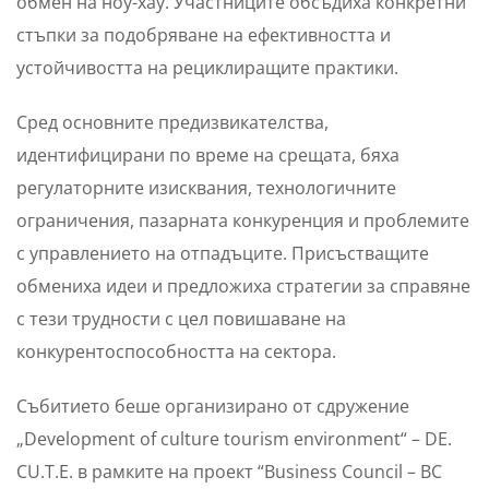
обмен на ноу-хау. Участниците обсъдиха конкретни
стъпки за подобряване на ефективността и
устойчивостта на рециклиращите практики.
Сред основните предизвикателства,
идентифицирани по време на срещата, бяха
регулаторните изисквания, технологичните
ограничения, пазарната конкуренция и проблемите
с управлението на отпадъците. Присъстващите
обмениха идеи и предложиха стратегии за справяне
с тези трудности с цел повишаване на
конкурентоспособността на сектора.
Събитието беше организирано от сдружение
„Development of culture tourism environment“ – DE.
CU.T.E. в рамките на проект “Business Council – BC