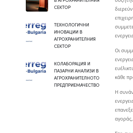
συζητηθ
СЕКТОР
διερεύν
επιχειρ
ТЕХНОЛОГИЧНИ
συμμετε
ИНОВАЦИИ В
ενεργει
АГРОХРАНИТЕЛНИЯ
СЕКТОР
Οι συμμ
ενεργει
КОЛАБОРАЦИЯ И
ευέλικτ
ПАЗАРНИ АНАЛИЗИ В
κάθε πρ
АГРОХРАНИТЕЛНОТО
ПРЕДПРИЕМАЧЕСТВО
Η συνάν
ενεργει
επανεξε
αγοράς,