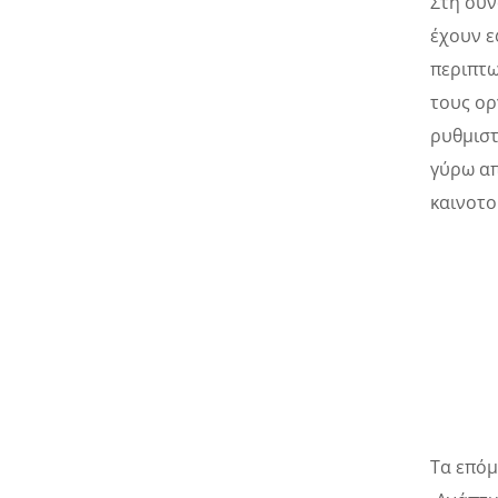
Στη συν
έχουν ε
περιπτω
τους ορ
ρυθμιστ
γύρω απ
καινοτο
Τα επόμ