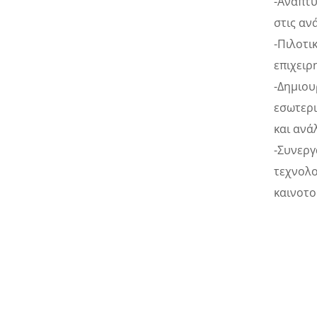
-Ανάπτυ
στις αν
-Πιλοτι
επιχειρ
-Δημιου
εσωτερι
και ανά
-Συνεργ
τεχνολο
καινοτο