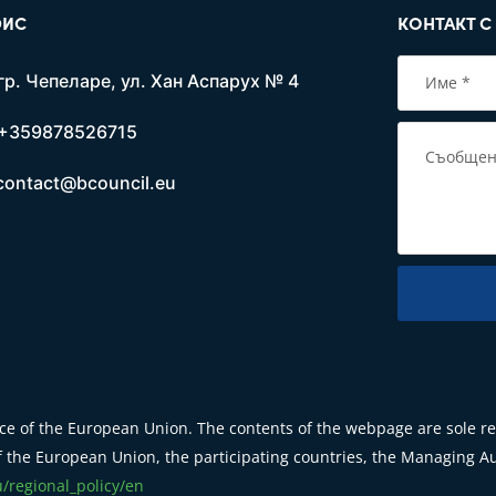
ИС
КОНТАКТ С
гр. Чепеларе, ул. Хан Аспарух № 4
+359878526715
contact@bcouncil.eu
e of the European Union. The contents of the webpage are sole res
 the European Union, the participating countries, the Managing Aut
u/regional_policy/en