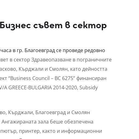
 Бизнес съвет в сектор
0 часа в гр. Благоевград се проведе редовно
ъвет в сектор Здравеопазване в пограничните
Хасково, Кърджали и Смолян, като дейността
кт “Business Council – BC 6275” финансиран
V/A GREECE-BULGARIA 2014-2020, Subsidy
во, Кърджали, Благоевград и Смолян
. Ангажираната зала беше обезпечена
мпютър, принтер, както и информационни