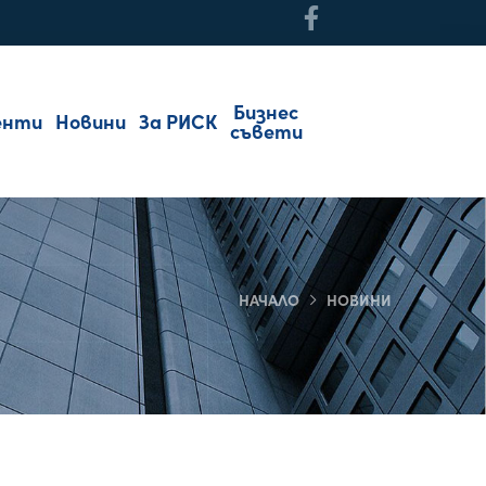
Бизнес
енти
Новини
За РИСК
съвети
НАЧАЛО
НОВИНИ