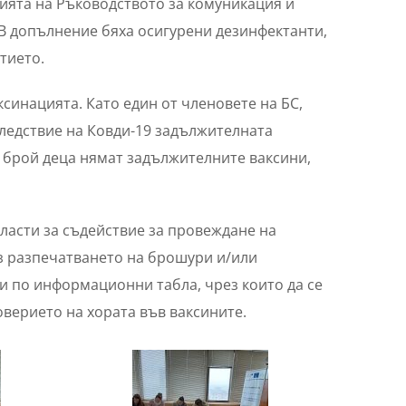
ията на Ръководството за комуникация и
. В допълнение бяха осигурени дезинфектанти,
тието.
ксинацията. Като един от членовете на БС,
ледствие на Ковди-19 задължителната
к брой деца нямат задължителните ваксини,
ласти за съдействие за провеждане на
з разпечатването на брошури и/или
и по информационни табла, чрез които да се
оверието на хората във ваксините.