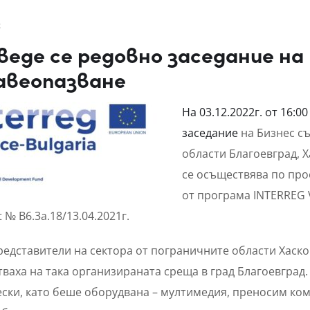
2
веде се редовно заседание на
авеопазване
На 03.12.2022г. от 16:0
заседание
на Бизнес с
области Благоевград, 
се осъществява по прое
от програма INTERREG 
t № B6.3a.18/13.04.2021г.
едставители на сектора от пограничните области Хаско
ваха на така организираната среща в град Благоевград
ески, като беше оборудвана – мултимедия, преносим ко