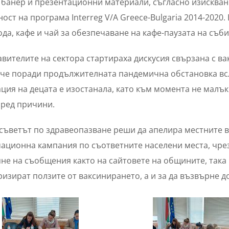
 банер и презентационни материали, съгласно изискван
ост на програма Interreg V/A Greece-Bulgaria 2014-2020
ода, кафе и чай за обезпечаване на кафе-паузата на съби
вителите на сектора стартираха дискусия свързана с ва
 че поради продължителната пандемична обстановка вс
ция на децата е изостанала, като към момента не малъ
 ред причини.
съветът по здравеопазване реши да апелира местните в
ационна кампания по съответните населени места, чре
не на съобщения както на сайтовете на общините, така 
изират ползите от ваксинирането, а и за да възвърне д