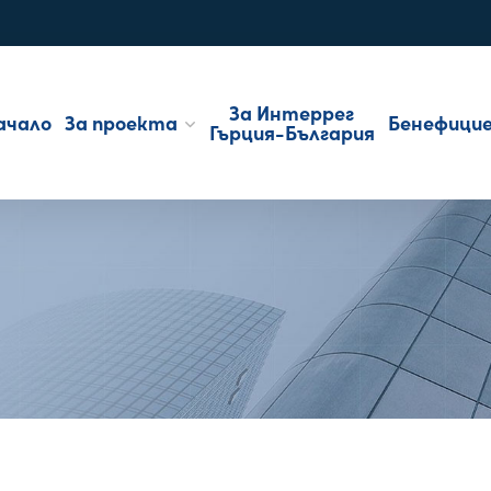
За Интеррег
ачало
За проекта
Бенефици
Гърция-България