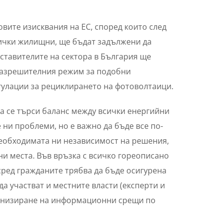
вите изисквания на ЕС, според които след
 всички жилищни, ще бъдат задължени да
ставителите на сектора в България ще
 разрешителния режим за подобни
егулации за рециклирането на фотоволтаици.
да се търси баланс между всички енергийни
ни проблеми, но е важно да бъде все по-
 необходимата ни независимост на решения,
ни места. Във връзка с всичко гореописано
сред гражданите трябва да бъде осигурена
 участват и местните власти (експерти и
ганизиране на информационни срещи по