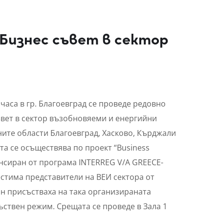
 Бизнес съвет в сектор
0 часа в гр. Благоевград се проведе редовно
ъвет в сектор възобновяеми и енергийни
ите области Благоевград, Хасково, Кърджали
та се осъществява по проект “Business
ансиран от програма INTERREG V/A GREECE-
Шестима представители на ВЕИ сектора от
н присъстваха на така организираната
ъствен режим. Срещата се проведе в Зала 1