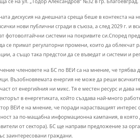
а се на ул. „Тодор Александров“ №32 в гр. Благоевград.
ата дискусия на днешната среща беше в контекста на но
 всички нови публични сгради в съюза, а след 2029 г. и
т фотоволтайчни системи на покривите си.Според пред
да се примат регулаторни промени, които да облекчат
ции, а също така предстои да се въведат и системи и р
чение членовете на БС по ВЕИ са на мнение, че трябва 
ци. Възобновяемата енергия не може да реши всичките 
част от енергийния ни микс. Тя е местен ресурс и дава
секторът в енергетиката, който създава най-много работ
ктор ВЕИ е на мнение, че поради нарастващият интерес 
ост за по-мащабна информационна кампания, в която да
авители от сектора). БС ще направи предложение за ор
ъс заинтересовани граждани.