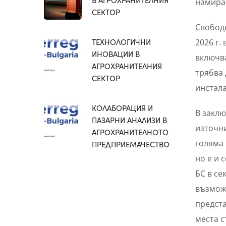
намиращ
СЕКТОР
Свободн
ТЕХНОЛОГИЧНИ
2026 г.
ИНОВАЦИИ В
включва
АГРОХРАНИТЕЛНИЯ
трябва 
СЕКТОР
инстала
КОЛАБОРАЦИЯ И
В заклю
ПАЗАРНИ АНАЛИЗИ В
източни
АГРОХРАНИТЕЛНОТО
голяма 
ПРЕДПРИЕМАЧЕСТВО
но е и 
БС в се
възможн
предст
места с