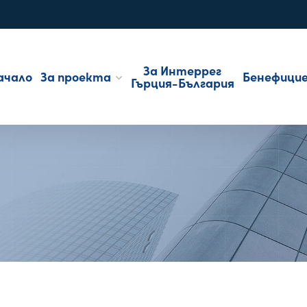
За Интеррег
ачало
За проекта
Бенефици
Гърция-България