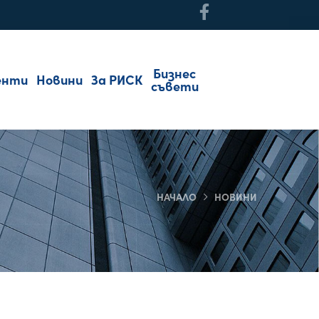
Бизнес
енти
Новини
За РИСК
съвети
НАЧАЛО
НОВИНИ