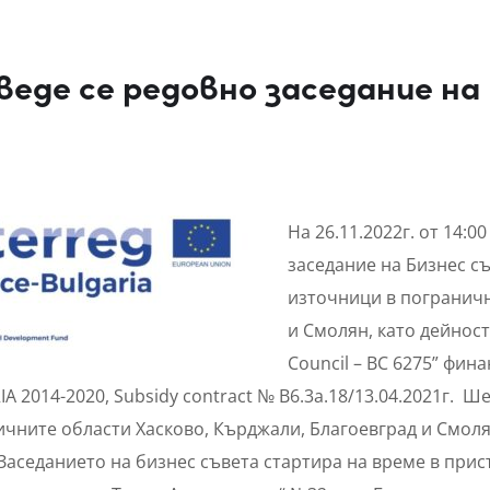
веде се редовно заседание на
На
26.11.2022г. от 14:0
заседание на Бизнес с
източници в пограничн
и Смолян, като дейност
Council – BC 6275” фин
A 2014-2020, Subsidy contract № B6.3a.18/13.04.2021г. 
чните области Хасково, Кърджали, Благоевград и Смоля
Заседанието на бизнес съвета стартира на време в прис