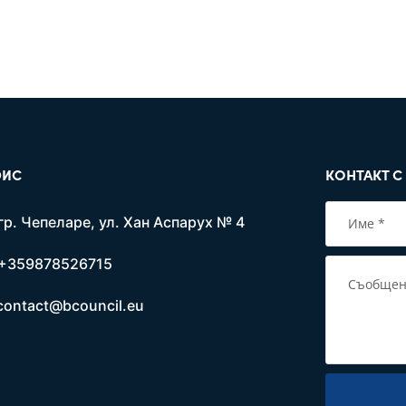
ИС
КОНТАКТ С
гр. Чепеларе, ул. Хан Аспарух № 4
+359878526715
contact@bcouncil.eu