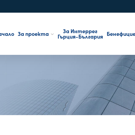
За Интеррег
ачало
За проекта
Бенефици
Гърция-България