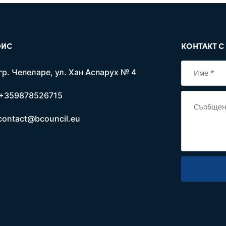
ИС
КОНТАКТ С
гр. Чепеларе, ул. Хан Аспарух № 4
+359878526715
contact@bcouncil.eu