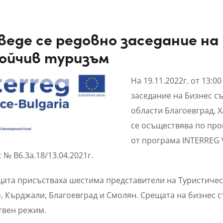
веде се редовно заседание на
ойчив туризъм
На 19.11.2022г. от 13:0
заседание на Бизнес с
области Благоевград, 
се осъществява по прое
от програма INTERREG 
t № B6.3a.18/13.04.2021г.
ата присъстваха шестима представители на Туристичес
, Кърджали, Благоевград и Смолян. Срещата на бизнес 
твен режим.