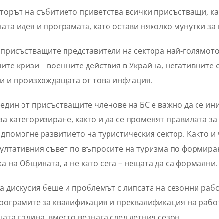
орът на събитието приветства всички присъстващи, ка
ата идея и програмата, като остави няколко мунутки за
присъстващите представители на сектора най-голямото
ите кризи – военните действия в Украйна, негативните 
и и произхождащата от това инфлация.
един от присъстващите членове на БС е важно да се и
за категоризиране, както и да се променят правилата з
одпомогне развитието на туристическия сектор. Както и 
ултативния съвет по въпросите на туризма по формира
а на Общината, а не като сега – нещата да са формални.
а дискусия беше и проблемът с липсата на сезонни работ
рограмите за квалификация и преквалификация на рабо
ата година, вместо веднага след летния сезон.