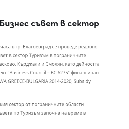
 Бизнес съвет в сектор
0 часа в гр. Благоевград се проведе редовно
ъвет в сектор Туризъм в пограничните
Хасково, Кърджали и Смолян, като дейността
кт “Business Council – BC 6275” финансиран
V/A GREECE-BULGARIA 2014-2020, Subsidy
кия сектор от пограничните области
съвета по Туризъм започна на време в