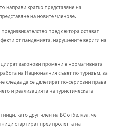
то направи кратко представяне на
 представяне на новите членове.
 предизвикателство пред сектора остават
ефекти от пандемията, нарушените вериги на
нициират законови промени в нормативната
а работа на Националния съвет по туризъм, за
че следва да се делегират по-сериозни права
нето и реализацията на туристическата
ници, като друг член на БС отбеляза, че
тници стартират през пролетта на