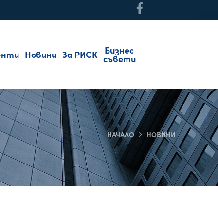
Бизнес
енти
Новини
За РИСК
съвети
НАЧАЛО
НОВИНИ