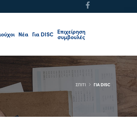
Επιχείρηση
ιούχοι
Νέα
Για DISC
συμβουλές
ΣΠΊΤΙ
ΓΙΑ DISC