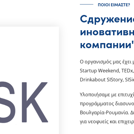
ΠΟΙΟΙ ΕΙΜΑΣΤΕ?
Сдружение
иноватив
компании
Ο οργανισμός μας έχει
Startup Weekend, TEDx,
Drinkabout SIStory, SISi
Υλοποιήσαμε με επιτυχί
προγράμματος διασυνορ
Βουλγαρία-Ρουμανία. Δ
για νεοφυείς και επιχει