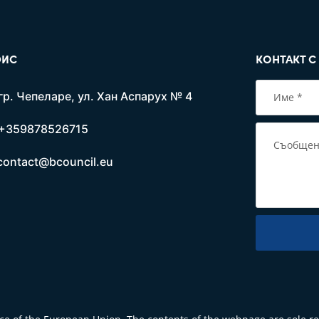
ИС
КОНТАКТ С
гр. Чепеларе, ул. Хан Аспарух № 4
+359878526715
contact@bcouncil.eu