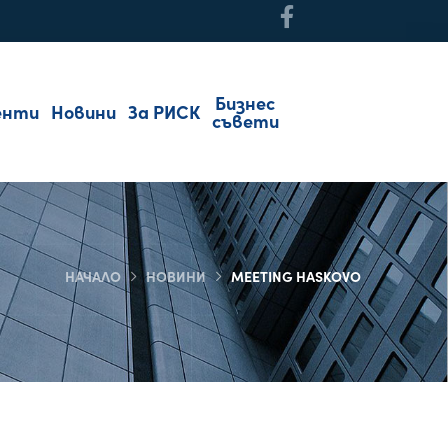
Бизнес
енти
Новини
За РИСК
съвети
НАЧАЛО
НОВИНИ
MEETING HASKOVO