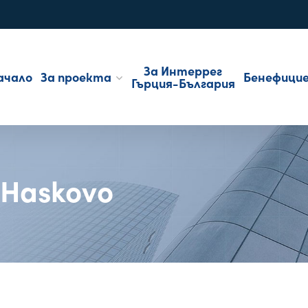
За Интеррег
ачало
За проекта
Бенефици
Гърция-България
 Haskovo