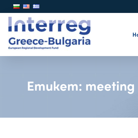
Н
Етикет:
meeting