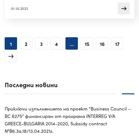
01.10.2023
1
2
3
4
…
15
16
17
Последни новини
Приключи изпълнението на проект “Business Council –
BC 6275” финансиран от програма INTERREG V/A
GREECE-BULGARIA 2014-2020, Subsidy contract
№B6.3a.18/13.04.2021г.