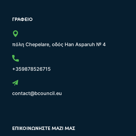
ΓΡΑΦΕΊΟ
πόλη Chepelare, οδός Han Asparuh № 4
+359878526715
contact@bcouncil.eu
ΕΠΙΚΟΙΝΩΝΉΣΤΕ ΜΑΖΊ ΜΑΣ