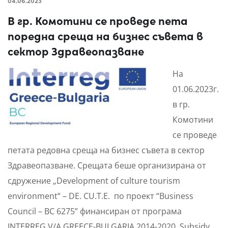
04.06.2023
В гр. Комотини се проведе пета
поредна среща на бизнес съвета в
сектор Здравеопазване
На
01.06.2023г.
в гр.
Комотини
се проведе
петата редовна среща на бизнес съвета в сектор
Здравеопазване. Срещата беше организирана от
сдружение „Development of culture tourism
environment“ – DE. CU.T.E. по проект “Business
Council – BC 6275” финансиран от програма
INTERREG V/A GREECE-BULGARIA 2014-2020, Subsidy