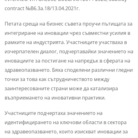
contract №B6.3a.18/13.04.2021г.
Петата среща на бизнес съвета проучи пътищата за
интегриране на иновации чрез съвместни усилия в
рамките на индустрията. Участниците участваха в
изчерпателен диалог, подчертавайки значението на
иновациите за постигане на напредък в сферата на
здравеопазването. Бяха споделени различни гледни
точки за това как сътрудничеството между
заинтересованите страни може да катализира
възприемането на иновативни практики.
Участниците подчертаха значението на
идентифицирането на ключови области в сектора
на здравеопазването, които изискват иновации за