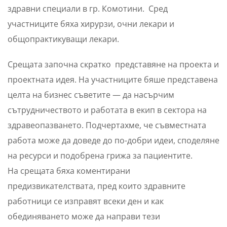
здравни специали в гр. Комотини. Сред
участниците бяха хирурзи, очни лекари и
общопрактикуващи лекари.
Срещата започна скратко представяне на проекта и
проектната идея. На участниците бяше представена
целта на бизнес съветите — да насърчим
сътрудничеството и работата в екип в сектора на
здравеопазването. Подчертахме, че съвместната
работа може да доведе до по-добри идеи, споделяне
на ресурси и подобрена грижа за пациентите.
На срещата бяха коментирани
предизвикателствата, пред които здравните
работници се изправят всеки ден и как
обединяването може да направи тези