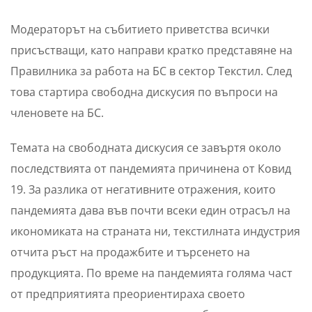
Модераторът на събитието приветства всички
присъстващи, като направи кратко представяне на
Правилника за работа на БС в сектор Текстил. След
това стартира свободна дискусия по въпроси на
членовете на БС.
Темата на свободната дискусия се завъртя около
последствията от пандемията причинена от Ковид
19. За разлика от негативните отражения, които
пандемията дава във почти всеки един отрасъл на
икономиката на страната ни, текстилната индустрия
отчита ръст на продажбите и търсенето на
продукцията. По време на пандемията голяма част
от предприятията преориентираха своето