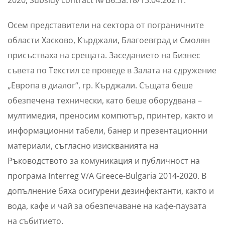
2020, Subsidy contract № B6.3a.18/13.04.2021г.
Осем представители на сектора от пограничните
области Хасково, Кърджали, Благоевград и Смолян
присъстваха на срещата. Заседанието на Бизнес
съвета по Текстил се проведе в Залата на сдружение
„Европа в диалог“, гр. Кърджали. Същата беше
обезпечена технически, като беше оборудвана –
мултимедия, преносим компютър, принтер, както и
информационни табели, банер и презентационни
материали, съгласно изискванията на
Ръководството за комуникация и публичност на
програма Interreg V/A Greece-Bulgaria 2014-2020. В
допълнение бяха осигурени дезинфектанти, както и
вода, кафе и чай за обезпечаване на кафе-паузата
на събитието.