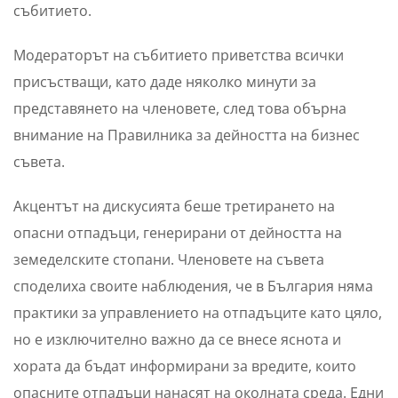
събитието.
Модераторът на събитието приветства всички
присъстващи, като даде няколко минути за
представянето на членовете, след това обърна
внимание на Правилника за дейността на бизнес
съвета.
Акцентът на дискусията беше третирането на
опасни отпадъци, генерирани от дейността на
земеделските стопани. Членовете на съвета
споделиха своите наблюдения, че в България няма
практики за управлението на отпадъците като цяло,
но е изключително важно да се внесе яснота и
хората да бъдат информирани за вредите, които
опасните отпадъци нанасят на околната среда. Едни