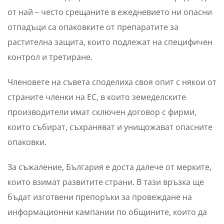
от най – често срещаните в ежедневието ни опасни
отпадъци са опаковките от препаратите за
растителна защита, които подлежат на специфичен
контрол и третиране.
Членовете на съвета споделиха своя опит с някои от
страните членки на ЕС, в които земеделските
производители имат сключен договор с фирми,
които събират, съхраняват и унищожават опасните
опаковки.
За съжаление, България е доста далече от мерките,
които взимат развитите страни. В тази връзка ще
бъдат изготвени препоръки за провеждане на
информационни кампании по общините, които да