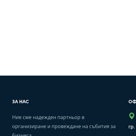
ЗА НАС
ОФ
Ние сме надежден партньор в
организиране и провеждане на събития за
гр
бизнеса