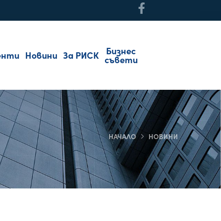
Бизнес
енти
Новини
За РИСК
съвети
НАЧАЛО
НОВИНИ