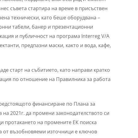
знес съвета стартира на време в присъствен
чена технически, като беше оборудвана –
онни табели, банер и презентационни
ация и публичност на програма Interreg V/A
ктанти, предпазни маски, както и вода, кафе,
де старт на събитието, като направи кратко
мация по отношение на Правилника за работа
предстоящото финансиране по Плана за
 на 2021г. да промени законодателството си
ади протакането на промените ЕК поиска
та от възобновяеми източници е ключов