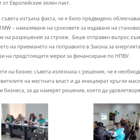
 от Европейския зелен пакт.
 съвета изтъкна факта, че е било предвидено облекчав
1MW – намаляване на сроковете за издаване на станови
е на разрешения за строеж. Беше отправен въпрос към
ето на приемането на поправките в Закона за енергият
зи на предстоящите мерки за финансиране по НПВУ.
те на бизнес съвета излезнаха с решение, че е необход
вителите на местната власт и да инициират кръгли мас
и бизнеса, за да намерят решение, което да удовлетвор