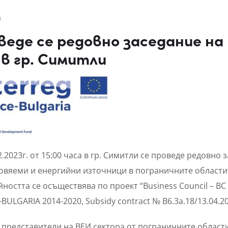
3
веде се редовно заседание на
 в гр. Симитли
2.2023г. от 15:00 часа в гр. Симитли се проведе редовно 
вяеми и енергийни източници в пограничните области 
йността се осъществява по проект “Business Council – B
BULGARIA 2014-2020, Subsidy contract № B6.3a.18/13.04.20
представители на ВЕИ сектора от пограничните области