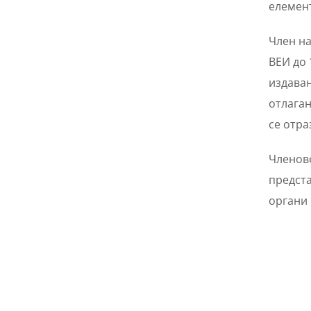
елемент
Член на
ВЕИ до 
издаван
отлаган
се отра
Членове
предста
органи 