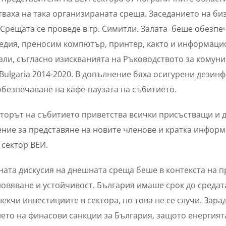
ваха на така организираната среща. Заседанието на би
Срещата се проведе в гр. Симитли. Залата беше обезпе
едия, преносим компютър, принтер, както и информаци
ли, съгласно изискванията на Ръководството за комуник
Bulgaria 2014-2020. В допълнение бяха осигурени дезинфе
обезпечаване на кафе-паузата на събитието.
орът на събитието приветства всички присъстващи и да
ние за представяне на новите членове и кратка инфор
 сектор ВЕИ.
ата дискусия на днешната среща беше в контекста на 
овяване и устойчивост. България имаше срок до средата
лекчи инвестициите в сектора, но това не се случи. Зар
ето на финасови санкции за България, защото енергия