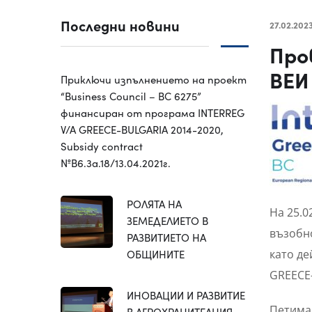
Последни новини
27.02.202
Про
ВЕИ
Приключи изпълнението на проект
“Business Council – BC 6275”
финансиран от програма INTERREG
V/A GREECE-BULGARIA 2014-2020,
Subsidy contract
№B6.3a.18/13.04.2021г.
РОЛЯТА НА
На 25.0
ЗЕМЕДЕЛИЕТО В
възобно
РАЗВИТИЕТО НА
ОБЩИНИТЕ
като де
GREECE-
ИНОВАЦИИ И РАЗВИТИЕ
Петима 
В АГРОХРАНИТЕЛНИЯ