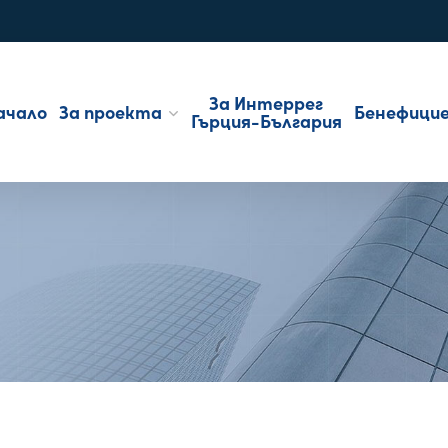
За Интеррег
ачало
За проекта
Бенефици
Гърция-България