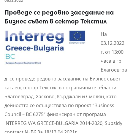
05.12.2022
Проведе се редовно заседание на
Бизнес съвет в сектор Текстил
На
03.12.2022
г. от 13:00
часа в гр.
Благоевгра
д се проведе редовно заседание на Бизнес съвет
касаещ сектор Текстил в пограничните области
Благоевград, Хасково, Кърджали и Смолян, като
дейността се осъществява по проект “Business
Council – BC 6275” финансиран от програма
INTERREG V/A GREECE-BULGARIA 2014-2020, Subsidy
contract № B6.3a.18/13.04.2021г.