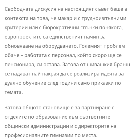
Свободната дискусия на настоящият съвет беше в
контекста на това, че макар и с трудноизпълними
критерии или с бюрократични спънки понякога,
европроектите са единственият начин за
обновяване на оборудването. Големият проблем
обаче – работата с персонал, който скоро ще се
пенсионира, си остава. Затова от шивашкия бранш
се надяват най-накрая да се реализира идеята за
дуално обучение след години само приказки по
темата.
Затова общото становище е за партниране с
отделите по образование към съответните
общински администрации и с директорите на
професионалните гимназии по места.