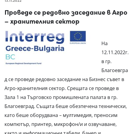
13.11.2022
Проведе се редовно заседание в Агро
– хранителния сектор
На
12.11.2022г.
в гр.
Благоевгра
д се проведе редовно заседание на Бизнес съвет в
Агро-хранителния сектор. Срещата се проведе в
Зала 1 на Търговско промишлената палата в гр.
Благоевград. Същата беше обезпечена технически,
като беше оборудвана – мултимедия, преносим
компютър, принтер, микрофон/и и озвучаване,
както и информационни табели, банер и