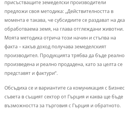
присъстващите земеделски производители
предложи своя методика: „Действителността в
момента е такава, че субсидиите се раздават на дка
обработваема земя, на глава отглеждани животни.
Моята методика отрича този начин и стъпва на
факта – какъв доход получава земеделският
производител. Продукцията трябва да бъде реално
произведена и реално продадена, като за целта се
представят и фактури“.
Обсъдиха се и вариантите са комуникация с Бизнес
съвета в същият сектор от Гърция и каква ще бъде
възможността за търговия с Гърция и обратното.