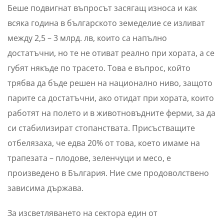
Беше подвигнат въпросът засягащ износа и как
всяка година в българското земеделие се изливат
между 2,5 – 3 млрд. лв, които са напълно
достатъчни, но те не отиват реално при хората, а се
губят някъде по трасето. Това е въпрос, който
трябва да бъде решен на национално ниво, защото
парите са достатъчни, ако отидат при хората, които
работят на полето и в животновъдните ферми, за да
си стабилизират стопанствата. Присъстващите
отбелязаха, че едва 20% от това, което имаме на
трапезата – плодове, зеленчуци и месо, е
произведено в България. Ние сме продоволствено
зависима държава.
За изсветляването на сектора един от