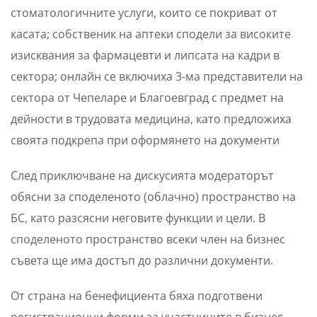
стоматологичните услуги, които се покриват от
касата; собственик на аптеки сподели за високите
изисквания за фармацевти и липсата на кадри в
сектора; онлайн се включиха 3-ма представители на
сектора от Чепеларе и Благоевград с предмет на
дейности в трудовата медицина, като предложиха
своята подкрепа при оформянето на документи
След приключване на дискусията модераторът
обясни за споделеното (облачно) пространство на
БС, като разсясни неговите функции и цели. В
споделеното пространство всеки член на бизнес
съвета ще има достъп до различни документи.
От страна на бенефициента бяха подготвени
регистрационни форми за участниците в бизнес