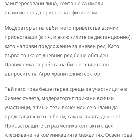
заинтересовани лица, които не са имали
възможност да присъстват физически.
Модераторът на събитието приветства всички
присъстващи (в т.ч. и включилите се дистанционно),
като направи предложение за дневен ред. Като
първа точка от дневния ред беше обсъден
Правилника за работа на бизнес съвета по
въпросите на Агро-хранителния сектор.
Тъй като това беше първа среща за участниците в
бизнес съвета, модераторът прикани всички
участници, в т.ч. и тези включили се онлайн да
представят както себе си, така и своята дейност.
Присъстващите си размениха контакти с цел
улесняване на комуникацията между тях. Освен това