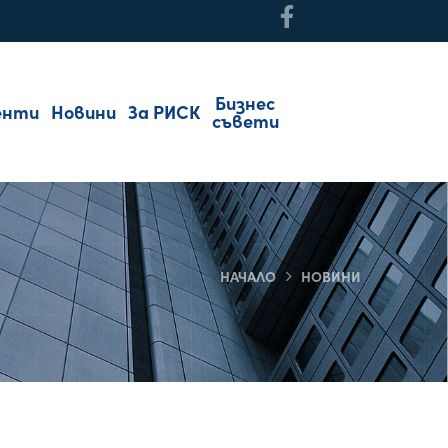
Бизнес
енти
Новини
За РИСК
съвети
НАЧАЛО
НОВИНИ