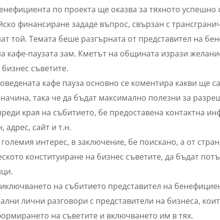
енефициента по проекта ще оказва за тяхното успешно
ско финансиране зададе въпрос, свързан с трансгранич
ат той. Темата беше разгърната от представител на бен
а кафе-паузата зам. Кметът на общината изрази желани
 бизнес съветите.
оведената кафе пауза основно се коментира какви ще са
 начина, така че да бъдат максимално полезни за разр
реди края на събитието, бе предоставена контактна инф
, адрес, сайт и т.н.
големия интерес, в заключение, бе поискано, а от стра
ското конституиране на бизнес съветите, да бъдат по
ци.
риключването на събитието представител на бенефицие
лни лични разговори с представители на бизнеса, коит
ормирането на съветите и включването им в тях.