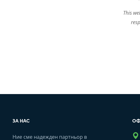
This we
resp
ЗА НАС
ОФ
Ние сме надежден партньор в