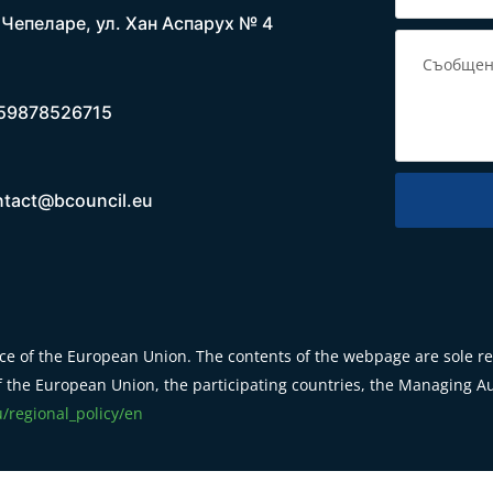
. Чепеларе, ул. Хан Аспарух № 4
59878526715
ntact@bcouncil.eu
e of the European Union. The contents of the webpage are sole res
 the European Union, the participating countries, the Managing Aut
u/regional_policy/en