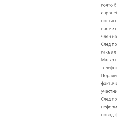
която б
европей
постигн
време н
член на
След пр
какъв е
Малко п
телефон
Поради 
фактиче
участни
След п
неформа
повод ф