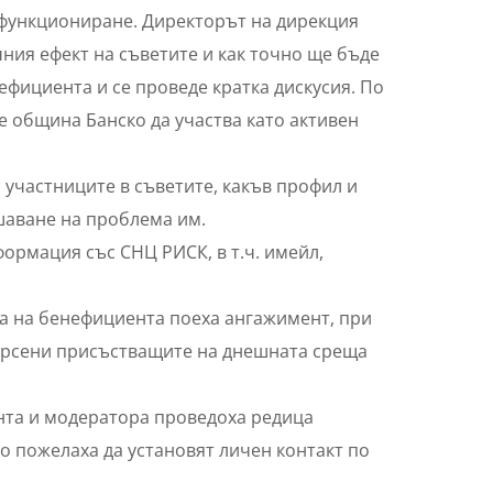
 функциониране. Директорът на дирекция
ния ефект на съветите и как точно ще бъде
ефициента и се проведе кратка дискусия. По
е община Банско да участва като активен
 участниците в съветите, какъв профил и
ешаване на проблема им.
ормация със СНЦ РИСК, в т.ч. имейл,
на на бенефициента поеха ангажимент, при
търсени присъстващите на днешната среща
нта и модератора проведоха редица
о пожелаха да установят личен контакт по