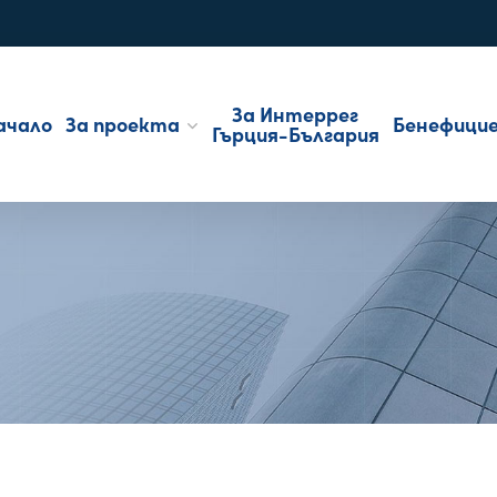
За Интеррег
ачало
За проекта
Бенефици
Гърция-България