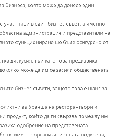
а бизнеса, която може да донесе един
е участници в един бизнес съвет, а именно –
областна администрация и представители на
тивното функциониране ще бъде осигурено от
тка дискусия, тъй като това предизвика
 доколко може да им се засили обществената
сните бизнес съвети, защото това е шанс за
нфликтни за бранша на ресторантьори и
ки продукт, който да ги свързва помежду им
зразиха одобрение на представената
с беше именно организационната подкрепа,