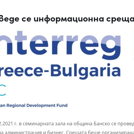
веде се информационна среща 
2.2021 г. в семинарната зала на община Банско се про
а администрация и бизнес. Срещата беше организирана 