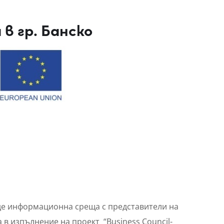
в гр. Банско
веде информационна среща с представители на
в изпълнение на проект “Business Council-