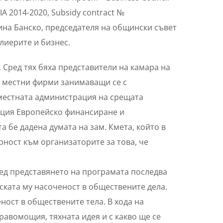
 2014-2020, Subsidy contract №
щина Банско, председателя на общински съвет
лиерите и бизнес.
 Сред тях бяха представители на камара на
о местни фирми занимаващи се с
 местната администрация на срещата
кция Европейско финансиране и
 бе дадена думата на зам. Кмета, който в
ност към организаторите за това, че
ед представянето на програмата последва
ската му насоченост в обществените дела.
ност в обществените тела. В хода на
равомощия, тяхната идея и с какво ще се