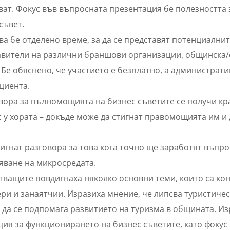
ат. Фокус във въпросната презентация бе полезността з
съвет.
ва бе отделено време, за да се представят потенциалнит
авители на различни браншови организации, общинска/
 Бе обяснено, че участието е безплатно, а администра
циента.
вора за пълномощията на бизнес съветите се получи кра
 у хората – докъде може да стигнат правомощията им и
игнат разговора за това кога точно ще заработят въпро
яване на микросредата.
ващите повдигнаха няколко основни теми, които са ко
ри и занаятчии. Изразиха мнение, че липсва туристичес
е да се подпомага развитието на туризма в общината. И
ия за функционирането на бизнес съветите, като фоку