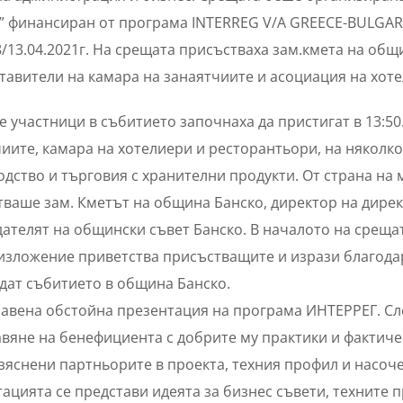
” финансиран от програма INTERREG V/A GREECE-BULGARIA
8/13.04.2021г. На срещата присъстваха зам.кмета на об
тавители на камара на занаятчиите и асоциация на хоте
 участници в събитието започнаха да пристигат в 13:50.
иите, камара на хотелиери и ресторантьори, на няколк
дство и търговия с хранителни продукти. От страна на
тваше зам. Кметът на община Банско, директор на дире
ателят на общински съвет Банско. В началото на срещата
изложение приветства присъстващите и изрази благодар
дат събитието в община Банско.
авена обстойна презентация на програма ИНТЕРРЕГ. Сл
вяне на бенефициента с добрите му практики и фактиче
зяснени партньорите в проекта, техния профил и насоче
ацията се представи идеята за бизнес съвети, техните п