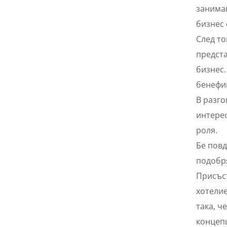
занимав
бизнес 
След то
предст
бизнес.
бенефи
В разго
интерес
роля.
Бе повд
подобр
Присъст
хотелие
така, ч
концепц