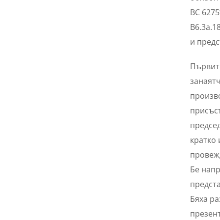
BC 6275
B6.3a.1
и предс
Първите
занаятч
произво
присъс
председ
кратко 
провеж
Бе напр
предста
Бяха ра
презент