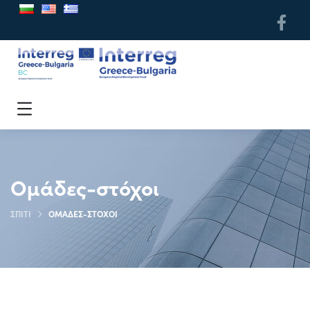
Ομάδες-στόχοι
ΣΠΊΤΙ
ΟΜΆΔΕΣ-ΣΤΌΧΟΙ