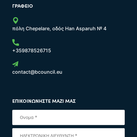
ΓΡΑΦΕΊΟ
πόλη Chepelare, οδός Han Asparuh № 4
+359878526715
contact@bcouncil.eu
ΕΠΙΚΟΙΝΩΝΉΣΤΕ ΜΑΖΊ ΜΑΣ